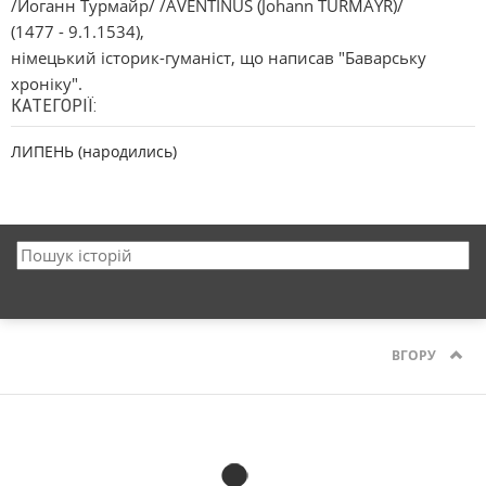
/Йоганн Турмайр/ /AVENTINUS (Johann TURMAYR)/
(1477 - 9.1.1534),
німецький історик-гуманіст, що написав "Баварську
хроніку".
КАТЕГОРІЇ:
ЛИПЕНЬ (народились)
ВГОРУ