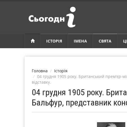
ІСТОРІЯ
ІМЕНА
СВЯТА
Ц
Головна
Історія
04 грудня 1905 року. Британський прем'єр-мі
відставку.
04 грудня 1905 року. Брит
Бальфур, представник конс