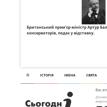
Британський прем'єр-міністр Артур Ба
консерваторів, подає у відставку.
ІСТОРІЯ
ІМЕНА
СВЯТА
Вас віт
Дізнава
видатни