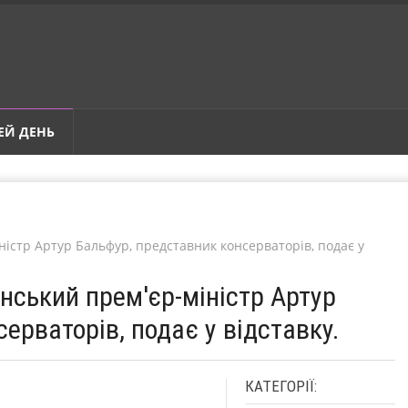
ЕЙ ДЕНЬ
ністр Артур Бальфур, представник консерваторів, подає у
анський прем'єр-міністр Артур
ерваторів, подає у відставку.
КАТЕГОРІЇ: