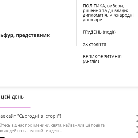
ПОЛІТИКА, вибори,
рішення та дії влади;
дипломатія, міжнародні
договори
ГРУДЕНЬ (події)
льфур, представник
XX століття
ВЕЛИКОБРИТАНІЯ
(Англія)
ЦЕЙ ДЕНЬ
ає сайт "Сьогодні в історії"!
йтесь від нас про іменини, свята, найважливіші події та
х людей на наступний тиждень.