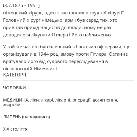
(3.7.1875 - 1951),
німецький хірург, один з засновників грудної хірургії.
Головний хірург німецької армії був серед тих, хто
привітав прихід нацистів до влади, йому не раз
доводилося лікувати Гітлера і його наближених.
У той же час він був близький з багатьма офіцерами, що
організували в 1944 році змову проти Гітлера. Останнє
врятувало його від судового переслідування в
післявоєнній Німеччині. .
КАТЕГОРІЇ:
ЧОЛОВІКИ
МЕДИЦИНА, ліки, лікарі, лікарні, операції, досягнення,
хвороби
ЛИПЕНЬ (народились)
XIX століття