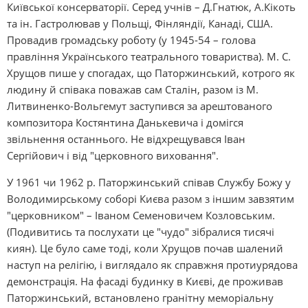
Київської консерваторії. Серед учнів – Д.Гнатюк, А.Кікоть
та ін. Гастролював у Польщі, Фінляндії, Канаді, США.
Провадив громадську роботу (у 1945-54 – голова
правління Українського театрального товариства). М. С.
Хрущов пише у спогадах, що Паторжинський, котрого як
людину й співака поважав сам Сталін, разом із М.
Литвиненко-Вольгемут заступився за арештованого
композитора Костянтина Данькевича і домігся
звільнення останнього. Не відхрещувався Іван
Сергійович і від "церковного виховання".
У 1961 чи 1962 р. Паторжинський співав Службу Божу у
Володимирському соборі Києва разом з іншим завзятим
"церковником" – Іваном Семеновичем Козловським.
(Подивитись та послухати це "чудо" зібралися тисячі
киян). Це було саме тоді, коли Хрущов почав шалений
наступ на релігію, і виглядало як справжня протиурядова
демонстрація. На фасаді будинку в Києві, де проживав
Паторжинський, встановлено гранітну меморіальну