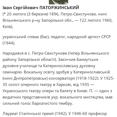
Іван Сергійович ПАТОРЖИНСЬКИЙ
(* 20 лютого (3 березня) 1896, Петро-Свистунове, нині
Вільнянського р-ну Запорізької обл., — †22 лютого 1960,
Київ),
український співак (бас), педагог, народний артист СРСР
(1944).
Народився в с. Петро-Свистунове (тепер Вільнянського
району Запорізької області). Закінчив Бахмутське
духовне училище та Катеринославську духовну
семінарію. Вокальну освіту здобув у Катеринославській
(нині Дніпропетровськ) консерваторії (1918-1922). У 1925-
35 соліст оперного театру в Харкові, від 1935 —
Українського театру опери та балету в Києві. П. — один з
видатних представників укр. вокального мистецтва, мав
сильний голос бархатистого тембру.
Лауреат Сталінської премії (1942). У 1946-60 професор