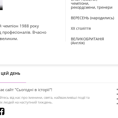
чемпіони,
рекордсмени, тренери
ВЕРЕСЕНЬ (народились)
й чемпіон 1988 року
XX століття
ед професіоналів. Вчасно
 великим.
ВЕЛИКОБРИТАНІЯ
(Англія)
ЦЕЙ ДЕНЬ
ає сайт "Сьогодні в історії"!
йтесь від нас про іменини, свята, найважливіші події та
х людей на наступний тиждень.