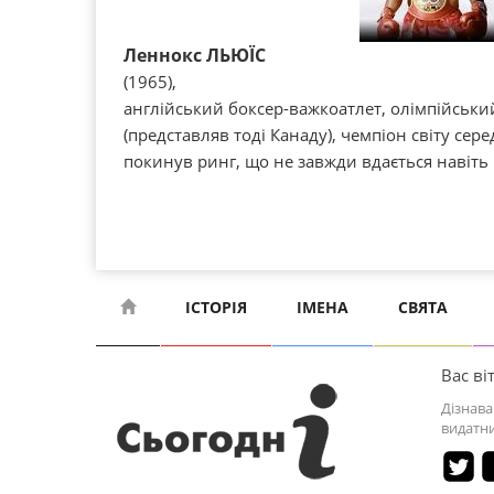
Леннокс ЛЬЮЇС
(1965),
англійський боксер-важкоатлет, олімпійськи
(представляв тоді Канаду), чемпіон світу сер
покинув ринг, що не завжди вдається навіть
ІСТОРІЯ
ІМЕНА
СВЯТА
Вас віт
Дізнава
видатни