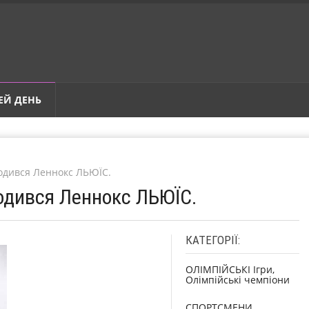
ЕЙ ДЕНЬ
родився Леннокс ЛЬЮЇС.
родився Леннокс ЛЬЮЇС.
КАТЕГОРІЇ:
ОЛІМПІЙСЬКІ Ігри,
Олімпійські чемпіони
СПОРТСМЕНИ,