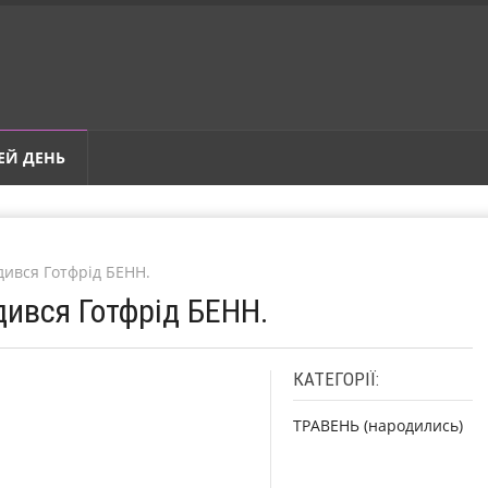
ЕЙ ДЕНЬ
дився Готфрід БЕНН.
дився Готфрід БЕНН.
КАТЕГОРІЇ:
ТРАВЕНЬ (народились)