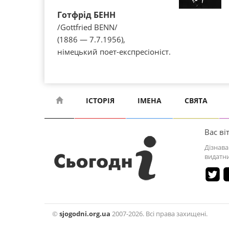
Готфрід БЕНН
/Gottfried BENN/
(1886 — 7.7.1956),
німецький поет-експресіоніст.
ІСТОРІЯ
ІМЕНА
СВЯТА
Вас віт
Дізнава
видатни
©
sjogodni.org.ua
2007-2026. Всі права захищені.