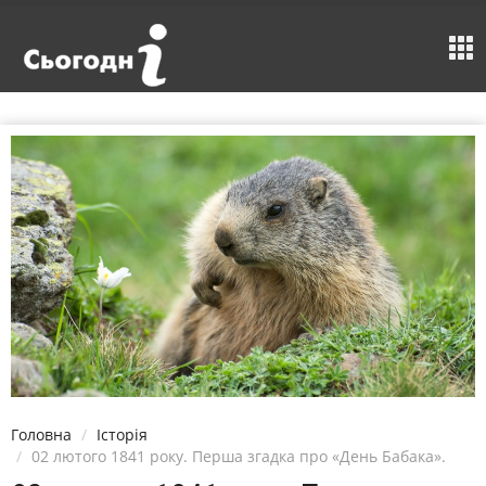
Головна
Історія
02 лютого 1841 року. Перша згадка про «День Бабака».