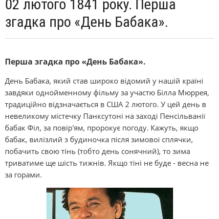
02 лютого 1841 року. Перша
згадка про «День Бабака».
Перша згадка про «День Бабака».
День Бабака, який став широко відомий у нашій країні
завдяки однойменному фільму за участю Білла Мюррея,
традиційно відзначається в США 2 лютого. У цей день в
невеликому містечку Панксутоні на заході Пенсільванії
бабак Філ, за повір'ям, пророкує погоду. Кажуть, якщо
бабак, вилізлий з будиночка після зимової сплячки,
побачить свою тінь (тобто день сонячний), то зима
триватиме ще шість тижнів. Якщо тіні не буде - весна не
за горами.