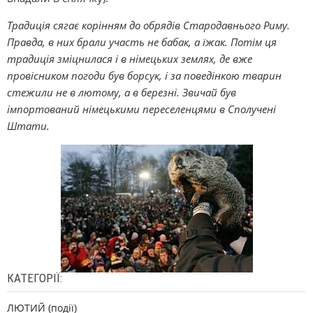
Традиція сягає корінням до обрядів Стародавнього Риму.
Правда, в них брали участь не бабак, а їжак. Потім ця
традиція зміцнилася і в німецьких землях, де вже
провісником погоди був борсук, і за поведінкою тварин
стежили не в лютому, а в березні. Звичай був
імпортований німецькими переселенцями в Сполучені
Штати.
КАТЕГОРІЇ:
ЛЮТИЙ (події)