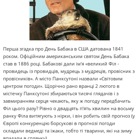
Перша згадка про День Бабака в США датована 1841
роком. Офіційним американським святом День Бабака
став в 1886 році. Бабакові дали ім'я «великий Філ -
провидець із провидців, мудрець з мудреців, провісник з
провісників». А місто Панксутоні назвали «Світовим
центром погоди». Щорічно рано вранці 2 лютого в
містечку Панксутоні збираються тисячі глядачів і з
завмиранням серця чекають, яку ж погоду передбачить
Філ цього разу? Рівно о двадцять п'ять хвилин на восьму
ранку Філа витягують з нірки, і він робить свій прогноз (у
Європі конкуренцію борсукові в прогнозі погоди
складали ведмеді та їжаки, тобто ті тварини, які на зиму
впадали в сплячку).