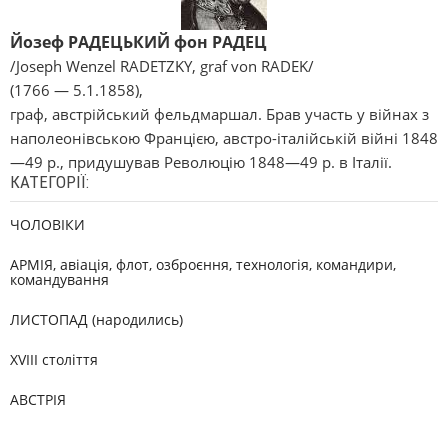
Йозеф РАДЕЦЬКИЙ фон РАДЕЦ
/Joseph Wenzel RADETZKY, graf von RADEK/
(1766 — 5.1.1858),
граф, австрійський фельдмаршал. Брав участь у війнах з
наполеонівською Францією, австро-італійській війні 1848
—49 р., придушував Революцію 1848—49 р. в Італії.
КАТЕГОРІЇ:
ЧОЛОВІКИ
АРМІЯ, авіація, флот, озброєння, технологія, командири,
командування
ЛИСТОПАД (народились)
XVIII століття
АВСТРІЯ