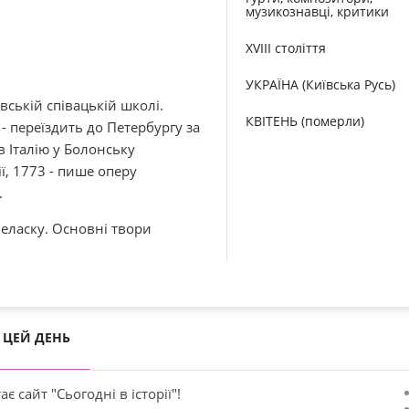
музикознавці, критики
XVIII століття
УКРАЇНА (Київська Русь)
івській співацькій школі.
КВІТЕНЬ (померли)
- переїздить до Петербургу за
в Італію у Болонську
ї, 1773 - пише оперу
.
неласку. Основні твори
ЦЕЙ ДЕНЬ
ає сайт "Сьогодні в історії"!