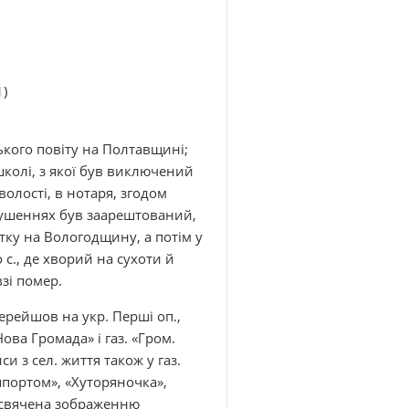
1)
ького повіту на Полтавщині;
школі, з якої був виключений
олості, в нотаря, згодом
орушеннях був заарештований,
тку на Вологодщину, а потім у
 с., де хворий на сухоти й
зі помер.
ерейшов на укр. Перші оп.,
ова Громада» і газ. «Гром.
си з сел. життя також у газ.
ашпортом», «Хуторяночка»,
рисвячена зображенню