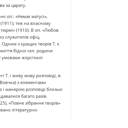
ва за царату.
і оп.: «Немає матусі»,
 (1911); теж на власному
 тюрмі» (1910). В оп. «Любов
но служителів офіц.
. Одним з кращих творів Т. є
і життя бідної сел. родини
ї умовами жорстокої
 Т. і живу мову розповіді, в
. Вовчка) з елементами
ою і манерою розповіді близькі
давалися багато разів.
925), «Повне зібрання творів»
новано літературно-