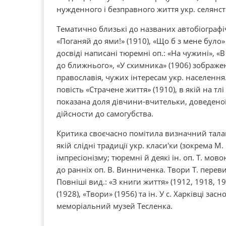
нужденного і безправного життя укр. селянст
Тематично близькі до названих автобіографічн
«Поганяй до ями!» (1910), «Що б з мене було»
досвіді написані тюремні оп.: «На чужині», «В
до ближнього», «У схимника» (1906) зображе
православія, чужих інтересам укр. населення
повість «Страчене життя» (1910), в якій на тл
показана доля дівчини-вчительки, доведено
дійсности до самогубства.
Критика своєчасно помітила визначний талант
якій слідні традиції укр. класи'ки (зокрема М
імпресіонізму; тюремні й деякі ін. оп. Т. мов
до ранніх оп. В. Винниченка. Твори Т. переви
Повніші вид.: «З книги життя» (1912, 1918, 1
(1928), «Твори» (1956) та ін. У с. Харківці зас
меморіальний музей Тесленка.