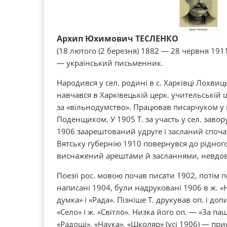
Архип Юхимович ТЕСЛЕНКО
(18 лютого (2 березня) 1882 — 28 червня 191
— український письменник.
Народився у сел. родині в с. Харківці Лохвиц
навчався в Харківецькій церк. учительській 
за «вільнодумство». Працював писарчуком у в
Поденщиком. У 1905 Т. за участь у сел. зав
1906 заарештований удруге і засланий споча
Вятську губернію 1910 повернувся до рідного
виснажений арештами й засланнями, невдов
Поезії рос. мовою почав писати 1902, потім п
написані 1904, були надруковані 1906 в ж. «Н
думка» і «Рада». Пізніше Т. друкував оп. і допи
«Село» і ж. «Світло». Низка його оп. — «За п
«Радощі», «Наука», «Школяр» (усі 1906) — п