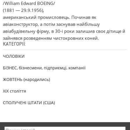
/William Edward BOEING/
(1881 — 29.9.1956),
американський промисловець. Починав як
авіаконструктор, а потім заснував найбільшу
авіабудівельну фірму, в 30-і роки залишив своє дітище й
зайнявся розведенням чистокровних коней.
КАТЕГОРІЇ:
ЧОЛОВІКИ
БІЗНЕС, бізнесмени, підприємці, компанії
ЖОВТЕНЬ (народились)
XIX століття
СПОЛУЧЕНІ ШТАТИ (США)