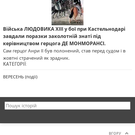
Війська ЛЮДОВИКА XIII у бої при Кастельнодарі
завдали поразки заколотній знаті під
керівництвом герцога ДЕ МОНМОРАНСІ.
Сам герцог Анри II був полонений, став перед судом і в
жовтні страчений як зрадник.
КАТЕГОРІЇ:
ВЕРЕСЕНЬ (події)
ВГОРУ