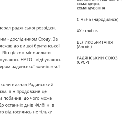
командири,
командування
СІЧЕНЬ (народились)
нерал радянської розвідки.
XX століття
им - дослідником Сходу. За
ВЕЛИКОБРИТАНІЯ
алежав до вищої британської
(Англія)
. Він цілком міг очолити
РАДЯНСЬКИЙ СОЮЗ
оджувалось НАТО і відбувалось
(СРСР)
іцером радянської зовнішньої
, коли визнав Радянський
зм. Він продовжив це
ли побачив, до чого може
 останніх днів Філбі ні в
го відносились не тільки