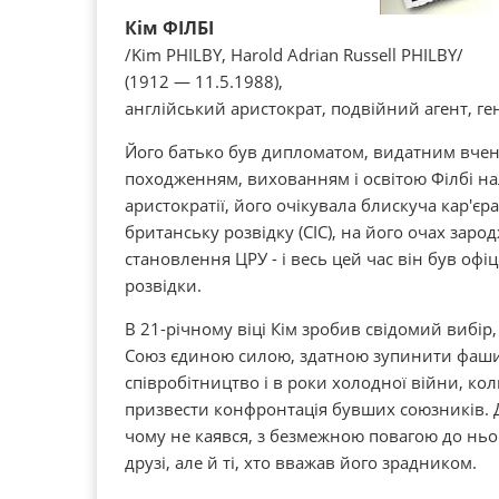
Кім ФІЛБІ
/Kim PHILBY, Harold Adrian Russell PHILBY/
(1912 — 11.5.1988),
англійський аристократ, подвійний агент, ге
Його батько був дипломатом, видатним вчен
походженням, вихованням і освітою Філбі н
аристократії, його очікувала блискуча кар'єра
британську розвідку (СІС), на його очах зар
становлення ЦРУ - і весь цей час він був оф
розвідки.
В 21-річному віці Кім зробив свідомий вибір
Союз єдиною силою, здатною зупинити фаши
співробітництво і в роки холодної війни, ко
призвести конфронтація бувших союзників. До
чому не каявся, з безмежною повагою до ньо
друзі, але й ті, хто вважав його зрадником.