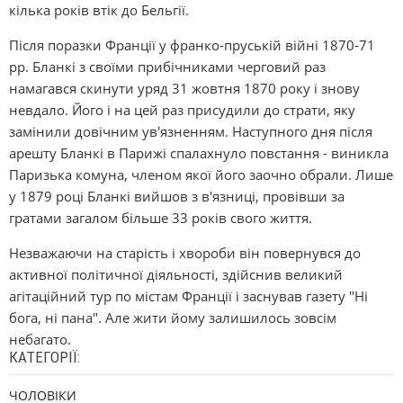
кілька років втік до Бельгії.
Після поразки Франції у франко-пруській війні 1870-71
рр. Бланкі з своїми прибічниками черговий раз
намагався скинути уряд 31 жовтня 1870 року і знову
невдало. Його і на цей раз присудили до страти, яку
замінили довічним ув'язненням. Наступного дня після
арешту Бланкі в Парижі спалахнуло повстання - виникла
Паризька комуна, членом якої його заочно обрали. Лише
у 1879 році Бланкі вийшов з в'язниці, провівши за
гратами загалом більше 33 років свого життя.
Незважаючи на старість і хвороби він повернувся до
активної політичної діяльності, здійснив великий
агітаційний тур по містам Франції і заснував газету "Ні
бога, ні пана". Але жити йому залишилось зовсім
небагато.
КАТЕГОРІЇ:
ЧОЛОВІКИ