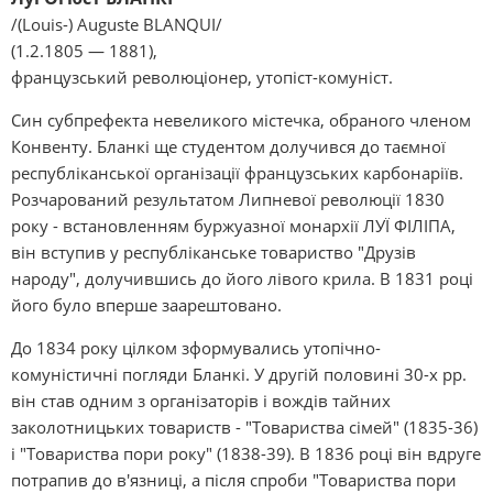
/(Louis-) Auguste BLANQUI/
(1.2.1805 — 1881),
французський революціонер, утопіст-комуніст.
Син субпрефекта невеликого містечка, обраного членом
Конвенту. Бланкі ще студентом долучився до таємної
республіканської організації французських карбонаріїв.
Розчарований результатом Липневої революції 1830
року - встановленням буржуазної монархії ЛУЇ ФІЛІПА,
він вступив у республіканське товариство "Друзів
народу", долучившись до його лівого крила. В 1831 році
його було вперше заарештовано.
До 1834 року цілком зформувались утопічно-
комуністичні погляди Бланкі. У другій половині 30-х рр.
він став одним з організаторів і вождів тайних
заколотницьких товариств - "Товариства сімей" (1835-36)
і "Товариства пори року" (1838-39). В 1836 році він вдруге
потрапив до в'язниці, а після спроби "Товариства пори