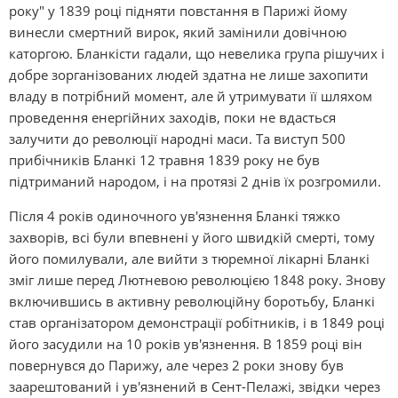
року" у 1839 році підняти повстання в Парижі йому
винесли смертний вирок, який замінили довічною
каторгою. Бланкісти гадали, що невелика група рішучих і
добре зорганізованих людей здатна не лише захопити
владу в потрібний момент, але й утримувати її шляхом
проведення енергійних заходів, поки не вдасться
залучити до революції народні маси. Та виступ 500
прибічників Бланкі 12 травня 1839 року не був
підтриманий народом, і на протязі 2 днів їх розгромили.
Після 4 років одиночного ув'язнення Бланкі тяжко
захворів, всі були впевнені у його швидкій смерті, тому
його помилували, але вийти з тюремної лікарні Бланкі
зміг лише перед Лютневою революцією 1848 року. Знову
включившись в активну революційну боротьбу, Бланкі
став організатором демонстрації робітників, і в 1849 році
його засудили на 10 років ув'язнення. В 1859 році він
повернувся до Парижу, але через 2 роки знову був
заарештований і ув'язнений в Сент-Пелажі, звідки через