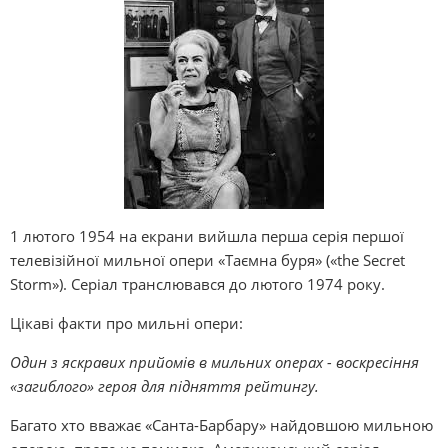
1 лютого 1954 на екрани вийшла перша серія першої
телевізійної мильної опери «Таємна буря» («the Secret
Storm»). Серіал транслювався до лютого 1974 року.
Цікаві факти про мильні опери:
Один з яскравих прийомів в мильних операх - воскресіння
«загиблого» героя для підняття рейтингу.
Багато хто вважає «Санта-Барбару» найдовшою мильною