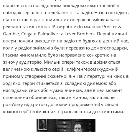
відрізняється послідовним викладом сюжетної лінії в
епізодах серіалів на телебаченні та радіо. Назва походить
від того, що в ранніх мильних операх розміщувалася
реклама таких компаній-виробників мила як Procter &
Gamble, Colgate-Palmolive та Lever Brothers. Перші мильні
опери почали виходити на радіо по буднях в денний час,
коли у радіоприймачів були переважно домогосподарки,
і таким чином мило було направлено конкретно на
жіночу аудиторію. Мильні опери також відрізняються
величезною кількістю серій і кліфгенгером (художній
прийом у створенні сюжетної лінії (в літературі чи кіно), в
ході якої герой стикається зі складною дилемою або
наслідками своїх або чужих вчинків, але в цей момент
оповідання обривається, таким чином, залишаючи
розв'язку відкритою до появи продовження) у фіналі
кожної серії і знімаються і транслюються десятиліттями.