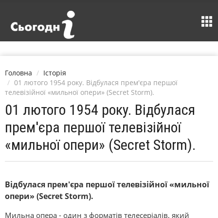
Головна
Історія
01 лютого 1954 року. Відбулася прем'єра першої
телевізійної «мильної опери» (Secret Storm).
01 лютого 1954 року. Відбулася
прем'єра першої телевізійної
«мильної опери» (Secret Storm).
Відбулася прем'єра першої телевізійної «мильної
опери» (Secret Storm).
Мильна опера - один з форматів телесеріалів, який