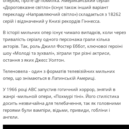
оперою, проте це помилка. Американський серіал
«Дороговказне світло» (існує також інший варіант
перекладу «Направляючий світло») складається з 18262
серій і відзначений у Книзі рекордів Гіннесса.
В історії мильних опер існує чимало випадків, коли через
тривалість серіалу одного персонажа грали кілька
акторів. Так, роль Джилл Фостер Еббот, ключової героїні
шоу «Молоді та зухвалі», зіграли три різні актриси,
остання з яких Джесс Уолтон.
Теленовела - один з форматів телевізійних мильних
опер, що знімаються в Латинській Америці.
У 1966 році ABC запустив готичний хоррор, знятий в
жанрі -мильной опери, «Похмурі тіні». Його стилістика
досить незвичайна для телебачення, так як головними
героями були вампіри, відьми, привиди, гобліни і
ангели.