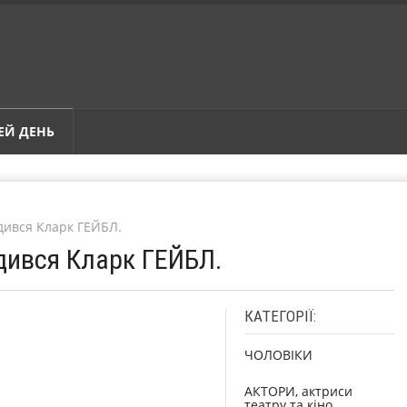
ЕЙ ДЕНЬ
дився Кларк ГЕЙБЛ.
одився Кларк ГЕЙБЛ.
КАТЕГОРІЇ:
ЧОЛОВІКИ
АКТОРИ, актриси
театру та кіно