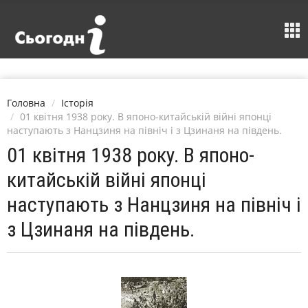
Головна
Історія
01 квітня 1938 року. В японо-китайській війні японці
наступають з Нанцзиня на північ і з Цзинаня на південь.
01 квітня 1938 року. В японо-
китайській війні японці
наступають з Нанцзиня на північ і
з Цзинаня на південь.